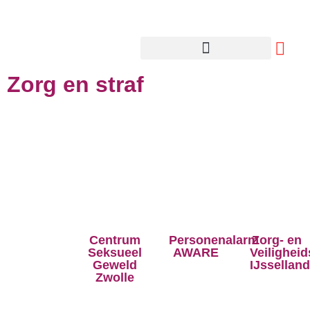
Zorg en straf
Centrum
Personenalarm
Zorg- en
Seksueel
AWARE
Veilighei
Geweld
IJsselland
Zwolle