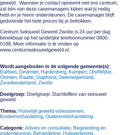
geweld . Wanneer je contact opneemt met ons centrum,
zal één van deze casemanagers kijken wat jij nodig
hebt en je hierin ondersteunen. De casemanager blijft
gedurende het hele proces bij je betrokken.
Centrum Seksueel Geweld Zwolle is 24 uur per dag
bereikbaar op het landelijke telefoonnummer 0800-
0188. Meer informatie is te vinden op
www.centrumseksueelgeweld.nl.
Wordt aangeboden in de volgende gemeente(s):
Dalfsen
,
Deventer
,
Hardenberg
,
Kampen
,
Olst/Wijhe
,
Ommen
,
Raalte
,
Staphorst
,
Steenwijkerland
,
Zwartewaterland
,
Zwolle
Doelgroep:
Doelgroep: Slachtoffers van seksueel
geweld
Thema:
Huiselijk geweld volwassenen
,
Kindermishandeling
,
Ouderenmishandeling
Categorie:
Advies en consultatie
,
Begeleiding en
ondersteuning
,
Behandeling
,
Hulpverlening
,