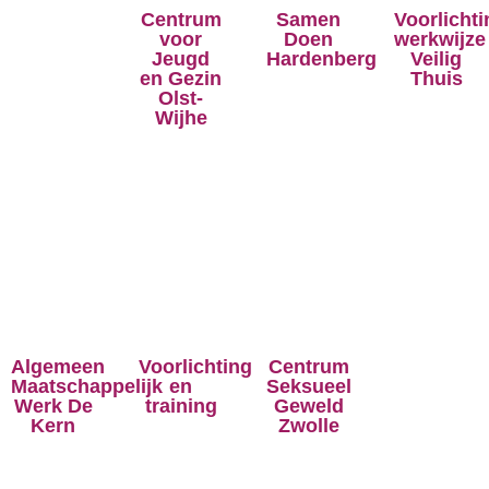
Centrum
Samen
Voorlichti
voor
Doen
werkwijze
Jeugd
Hardenberg
Veilig
en Gezin
Thuis
Olst-
Wijhe
Algemeen
Voorlichting
Centrum
Maatschappelijk
en
Seksueel
Werk De
training
Geweld
Kern
Zwolle