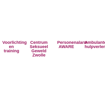
Voorlichting
Centrum
Personenalarm
Ambulant
en
Seksueel
AWARE
hulpverle
training
Geweld
Zwolle