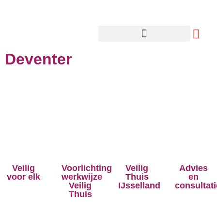
Deventer
Veilig
Voorlichting
Veilig
Advies
voor elk
werkwijze
Thuis
en
Veilig
IJsselland
consultati
Thuis