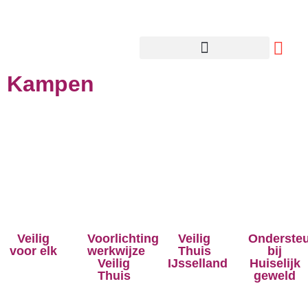
Kampen
Veilig
Voorlichting
Veilig
Onderste
voor elk
werkwijze
Thuis
bij
Veilig
IJsselland
Huiselijk
Thuis
geweld