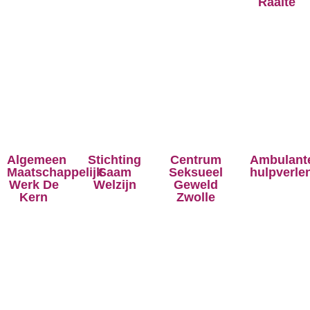
Raalte
Algemeen
Stichting
Centrum
Ambulant
Maatschappelijk
Saam
Seksueel
hulpverle
Werk De
Welzijn
Geweld
Kern
Zwolle