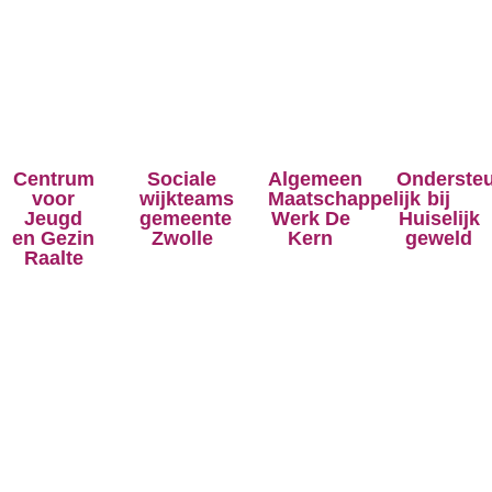
Centrum
Sociale
Algemeen
Onderste
voor
wijkteams
Maatschappelijk
bij
Jeugd
gemeente
Werk De
Huiselijk
en Gezin
Zwolle
Kern
geweld
Raalte