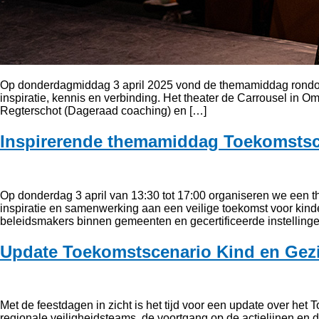
Op donderdagmiddag 3 april 2025 vond de themamiddag rondom 
inspiratie, kennis en verbinding. Het theater de Carrousel in 
Regterschot (Dageraad coaching) en […]
Inspirerende themamiddag Toekomstsce
Op donderdag 3 april van 13:30 tot 17:00 organiseren we een 
inspiratie en samenwerking aan een veilige toekomst voor kin
beleidsmakers binnen gemeenten en gecertificeerde instellingen
Update Toekomstscenario Kind en Gezi
Met de feestdagen in zicht is het tijd voor een update over het
regionale veiligheidsteams, de voortgang op de actielijnen en