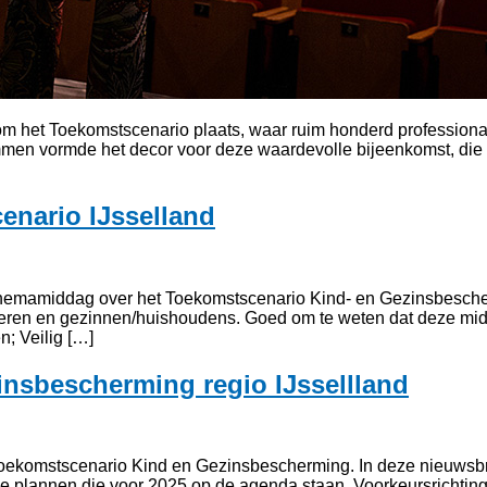
het Toekomstscenario plaats, waar ruim honderd professional
Ommen vormde het decor voor deze waardevolle bijeenkomst, die 
nario IJsselland
themamiddag over het Toekomstscenario Kind- en Gezinsbescher
deren en gezinnen/huishoudens. Goed om te weten dat deze mid
; Veilig […]
nsbescherming regio IJssellland
 Toekomstscenario Kind en Gezinsbescherming. In deze nieuwsbrie
 de plannen die voor 2025 op de agenda staan. Voorkeursrichti