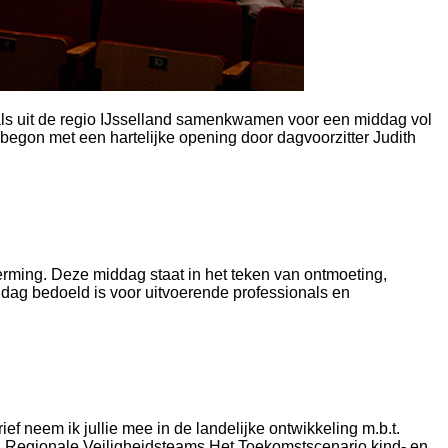
s uit de regio IJsselland samenkwamen voor een middag vol
begon met een hartelijke opening door dagvoorzitter Judith
ming. Deze middag staat in het teken van ontmoeting,
dag bedoeld is voor uitvoerende professionals en
f neem ik jullie mee in de landelijke ontwikkeling m.b.t.
ng Regionale Veiligheidsteams Het Toekomstscenario kind- en