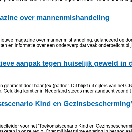
gazine over mannenmishandeling
t nieuwe magazine over mannenmishandeling, gelanceerd op don
chten en informatie over een onderwerp dat vaak onderbelicht bl
tieve aanpak tegen huiselijk geweld in 
ebracht door haar (ex-)partner. Dit blijkt uit cijfers van het C
. Gelukkig komt er in Nederland steeds meer aandacht voor dit 
mstscenario Kind en Gezinsbescherming
tleider voor het ‘Toekomstscenario Kind en Gezinsbescherming’ 
keten in onze regio. Over mij Met ruime ervaring in het sociaa