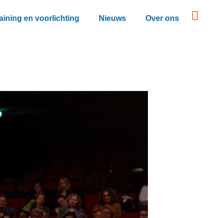
aining en voorlichting
Nieuws
Over ons