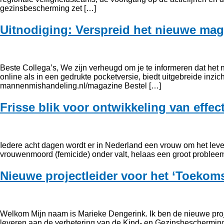
gezinsbescherming zet […]
Uitnodiging: Verspreid het nieuwe ma
Beste Collega’s, We zijn verheugd om je te informeren dat he
online als in een gedrukte pocketversie, biedt uitgebreide inzi
mannenmishandeling.nl/magazine Bestel […]
Frisse blik voor ontwikkeling van effec
Iedere acht dagen wordt er in Nederland een vrouw om het leven g
vrouwenmoord (femicide) onder valt, helaas een groot probleem
Nieuwe projectleider voor het ‘Toeko
Welkom Mijn naam is Marieke Dengerink. Ik ben de nieuwe projec
leveren aan de verbetering van de Kind- en Gezinsbeschermings